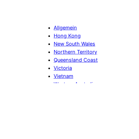
Allgemein
Hong Kong
New South Wales
Northern Territory
Queensland Coast
Victoria
Vietnam
Western Australia
live.aus-tralien
Impressum / Datenschutz
*Affiliate Link (Werbelink)