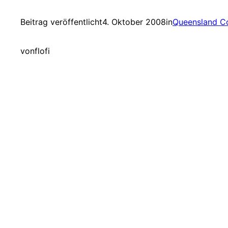
Beitrag veröffentlicht
4. Oktober 2008
in
Queensland C
von
flofi